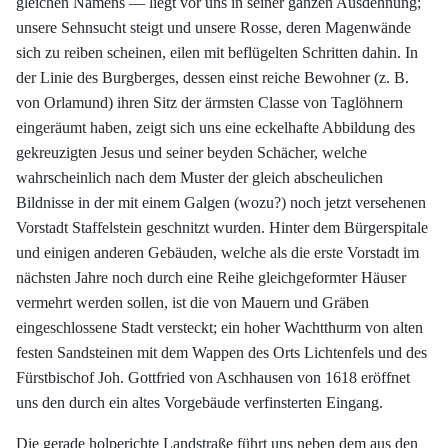
gleichen Namens — liegt vor uns in seiner ganzen Ausdehnung;
unsere Sehnsucht steigt und unsere Rosse, deren Magenwände
sich zu reiben scheinen, eilen mit beflügelten Schritten dahin. In
der Linie des Burgberges, dessen einst reiche Bewohner (z. B.
von Orlamund) ihren Sitz der ärmsten Classe von Taglöhnern
eingeräumt haben, zeigt sich uns eine eckelhafte Abbildung des
gekreuzigten Jesus und seiner beyden Schächer, welche
wahrscheinlich nach dem Muster der gleich abscheulichen
Bildnisse in der mit einem Galgen (wozu?) noch jetzt versehenen
Vorstadt Staffelstein geschnitzt wurden. Hinter dem Bürgerspitale
und einigen anderen Gebäuden, welche als die erste Vorstadt im
nächsten Jahre noch durch eine Reihe gleichgeformter Häuser
vermehrt werden sollen, ist die von Mauern und Gräben
eingeschlossene Stadt versteckt; ein hoher Wachtthurm von alten
festen Sandsteinen mit dem Wappen des Orts Lichtenfels und des
Fürstbischof Joh. Gottfried von Aschhausen von 1618 eröffnet
uns den durch ein altes Vorgebäude verfinsterten Eingang.
Die gerade holperichte Landstraße führt uns neben dem aus den