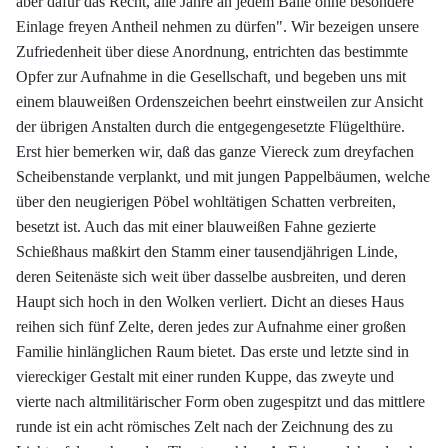
aber dafür das Recht, alle Jahre an jedem Balle ohne besondere
Einlage freyen Antheil nehmen zu dürfen". Wir bezeigen unsere
Zufriedenheit über diese Anordnung, entrichten das bestimmte
Opfer zur Aufnahme in die Gesellschaft, und begeben uns mit
einem blauweißen Ordenszeichen beehrt einstweilen zur Ansicht
der übrigen Anstalten durch die entgegengesetzte Flügelthüre.
Erst hier bemerken wir, daß das ganze Viereck zum dreyfachen
Scheibenstande verplankt, und mit jungen Pappelbäumen, welche
über den neugierigen Pöbel wohltätigen Schatten verbreiten,
besetzt ist. Auch das mit einer blauweißen Fahne gezierte
Schießhaus maßkirt den Stamm einer tausendjährigen Linde,
deren Seitenäste sich weit über dasselbe ausbreiten, und deren
Haupt sich hoch in den Wolken verliert. Dicht an dieses Haus
reihen sich fünf Zelte, deren jedes zur Aufnahme einer großen
Familie hinlänglichen Raum bietet. Das erste und letzte sind in
viereckiger Gestalt mit einer runden Kuppe, das zweyte und
vierte nach altmilitärischer Form oben zugespitzt und das mittlere
runde ist ein acht römisches Zelt nach der Zeichnung des zu