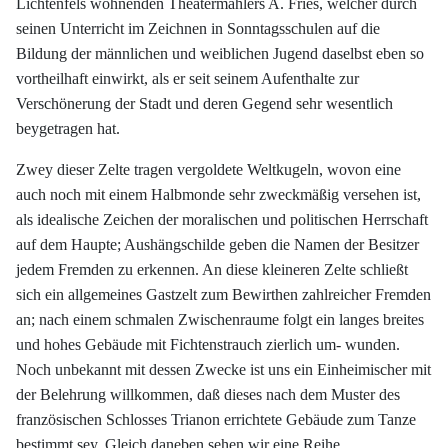
Lichtenfels wohnenden Theatermahlers A. Fries, welcher durch
seinen Unterricht im Zeichnen in Sonntagsschulen auf die
Bildung der männlichen und weiblichen Jugend daselbst eben so
vortheilhaft einwirkt, als er seit seinem Aufenthalte zur
Verschönerung der Stadt und deren Gegend sehr wesentlich
beygetragen hat.
Zwey dieser Zelte tragen vergoldete Weltkugeln, wovon eine
auch noch mit einem Halbmonde sehr zweckmäßig versehen ist,
als idealische Zeichen der moralischen und politischen Herrschaft
auf dem Haupte; Aushängschilde geben die Namen der Besitzer
jedem Fremden zu erkennen. An diese kleineren Zelte schließt
sich ein allgemeines Gastzelt zum Bewirthen zahlreicher Fremden
an; nach einem schmalen Zwischenraume folgt ein langes breites
und hohes Gebäude mit Fichtenstrauch zierlich um- wunden.
Noch unbekannt mit dessen Zwecke ist uns ein Einheimischer mit
der Belehrung willkommen, daß dieses nach dem Muster des
französischen Schlosses Trianon errichtete Gebäude zum Tanze
bestimmt sey. Gleich daneben sehen wir eine Reihe