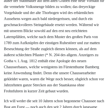
außer der Stadtmauer auf dem alten Graben eine neue Vorstadt für
die vermehrte Volksmenge bilden zu wollen; das dreyeckige
Vorgebäude und der alte Thorbogen wird des erbärmlichen
Aussehens wegen auch bald niedergerissen, und durch ein
geschmackvolleres Steingebäude ersetzt werden. Während wir
mit unserem Blicke sowohl auf den erst neu errichteten
Laternpfählen, welche nach dem Muster des großen Paris von
1789 zum Aufknüpfen der einstigen Ruhestörer und zur matten
Beseuchtung der Straße zugleich dienen können, als auf dem
äußerst schlechten Pflaster (* N. 204 des allgem. Anzeigers zu
Gotha v. l. Aug. 1812 enthält eine Apologie des neuen
Chausseebaues, welche wenigstens im Fürstenthume Bamberg
keine Anwendung findet. Denn ehe unsere Chausseearbeiter
gekleidet waren, waren die Wege noch besser, obgleich schon vor
Jahrzehnten ganze Strecken aus der Staatskassa ohne
Frohnfuhren in kurzer Zeit gebaut wurden.
Ich will weder die seit 10 Jahren schon begonnene Chaussee nach
Bug am Forst — noch auch den seit 2 Jahren durch langsame