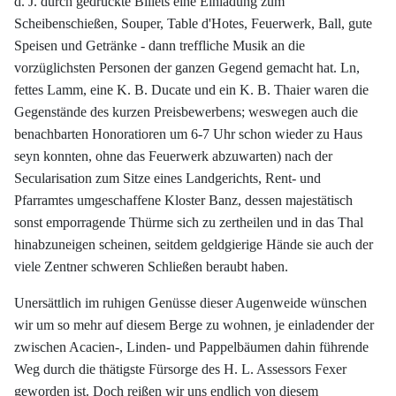
d. J. durch gedruckte Billets eine Einladung zum
Scheibenschießen, Souper, Table d'Hotes, Feuerwerk, Ball, gute
Speisen und Getränke - dann treffliche Musik an die
vorzüglichsten Personen der ganzen Gegend gemacht hat. Ln,
fettes Lamm, eine K. B. Ducate und ein K. B. Thaier waren die
Gegenstände des kurzen Preisbewerbens; weswegen auch die
benachbarten Honoratioren um 6-7 Uhr schon wieder zu Haus
seyn konnten, ohne das Feuerwerk abzuwarten) nach der
Secularisation zum Sitze eines Landgerichts, Rent- und
Pfarramtes umgeschaffene Kloster Banz, dessen majestätisch
sonst emporragende Thürme sich zu zertheilen und in das Thal
hinabzuneigen scheinen, seitdem geldgierige Hände sie auch der
viele Zentner schweren Schließen beraubt haben.
Unersättlich im ruhigen Genüsse dieser Augenweide wünschen
wir um so mehr auf diesem Berge zu wohnen, je einladender der
zwischen Acacien-, Linden- und Pappelbäumen dahin führende
Weg durch die thätigste Fürsorge des H. L. Assessors Fexer
geworden ist. Doch reißen wir uns endlich von diesem