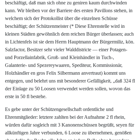
beschäftigt, daß man sich ohne zu geniren kaum durchwinden
kann. Wir bleiben vor der Barriere des ersten Pavillons stehen, in
welchem sich der Protokollist über die einzelnen Schüsse
beschäftigt; der Schützenmeister (* Diese Ehrenstelle wird in
kleinen Städten gewöhnlich dem reichen Bürger überlassen; auch
in Lichtenfels ist sie dem Herrn Hauptmann der Bürgermiliz, kön.
Salzfactor, Besitzer sehr vieler Walddistricte — einer Potagen-
und Porzellainfabrik, Groß- und Kleinhändler in Tuch-,
Galanterie- und Spezereywaaren, Spediteur, Kommissionär,
Holzhändler en gros Felix Silbermann anvertraut) kommt uns
entgegen, und belehrt uns mit besonderer Gefälligkeit, „daß 324 fl
der Einlage zu 50 Loosen verwendet werden sollen, wovon das
erste in 50 fl bestehe.
Es gebe unter der Schützengesellschaft ordentliche und
Ehrenmitglieder: letztere zahlten bei der Aufnahme 2 fl rhein,
würden dafür sogleich mit 3 Kanonenschüssen begrüßt, seyen für
allkünftigen Jahre verbunden, 6 Loose zu übernehmen, genößen