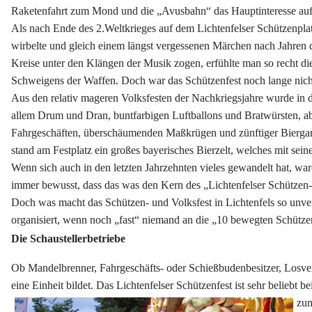
Raketenfahrt zum Mond und die „Avusbahn“ das Hauptinteresse auf 
Als nach Ende des 2.Weltkrieges auf dem Lichtenfelser Schützenplat
wirbelte und gleich einem längst vergessenen Märchen nach Jahren 
Kreise unter den Klängen der Musik zogen, erfühlte man so recht di
Schweigens der Waffen. Doch war das Schützenfest noch lange nicht 
Aus den relativ mageren Volksfesten der Nachkriegsjahre wurde in d
allem Drum und Dran, buntfarbigen Luftballons und Bratwürsten, a
Fahrgeschäften, überschäumenden Maßkrügen und zünftiger Biergart
stand am Festplatz ein großes bayerisches Bierzelt, welches mit s
Wenn sich auch in den letzten Jahrzehnten vieles gewandelt hat, war
immer bewusst, dass das was den Kern des „Lichtenfelser Schützen- 
Doch was macht das Schützen- und Volksfest in Lichtenfels so unver
organisiert, wenn noch „fast“ niemand an die „10 bewegten Schütze
Die Schaustellerbetriebe
Ob Mandelbrenner, Fahrgeschäfts- oder Schießbudenbesitzer, Losver
eine Einheit bildet. Das Lichtenfelser Schützenfest ist sehr beliebt b
zum