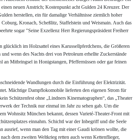
g einen neuen Anstrich; Kostenpunkt acht Gulden 24 Kreuzer. Der
lden herstellen, ein für damalige Verhältnisse ziemlich hoher
, Coburg, Kronach, Scheßlitz, Staffelstein und Weismain. Auch das
eehrte sogar "Seine Exzellenz Herr Regierungspräsident Freiherr
 glücklich im Holzsattel eines Karussellpferdchens, die Größeren
n und wenn des Nachts drei von Petroleum erhellte Zuckerstände
 an Mitbringsel in Honigstangen, Pfeffernüssen oder gar feinen
inschneidende Wandlungen durch die Einführung der Elektrizität.
tet. Mächtige Dampflokomobile lieferten den eigenen Strom für
 kein Schützenfest ohne „Lindners Kinematographen“, das „Theater
erwerk der Technik nur einmal im Jahr zu sehen gab. Um die
einem Wohnsitz München bekannt, dessen Varieté-Theater-Front mit
Schützenplatzes einnahm. Schichtl war der Inbegriff und die Seele
an ausrief, wenn man den Tag mit einer Gaudi krönen wollte, die
te nach dem zweiten Weltkrieg retten auch wenn Kettenflieger,