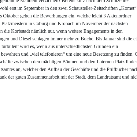
 gebrannte Mandeln verzichten? Bereits kurz nach dem Schützenfest
bwohl erst im September in den zwei Schausteller-Zeitschriften „Komet“
s Oktober gehen die Bewerbungen ein, welche leicht 3 Aktenordner
 Platzmeistern in Coburg und Kronach im November der nächsten
rt in die Korbstadt nämlich nur, wenn weitere Engagements in den
ngen und Diesel schlagen immer mehr zu Buche. Bis Januar sind die e
z turbulent wird es, wenn aus unterschiedlichsten Gründen ein
n bewahren und „viel telefonieren“ um eine neue Besetzung zu finden. 
eschäfte zwischen den mächtigen Bäumen und den Laternen Platz finden
atsamtes an, welcher den Aufbau der Geschäfte und die Prüfbücher nach
ank der guten Zusammenarbeit mit der Stadt, dem Landratsamt und nicht