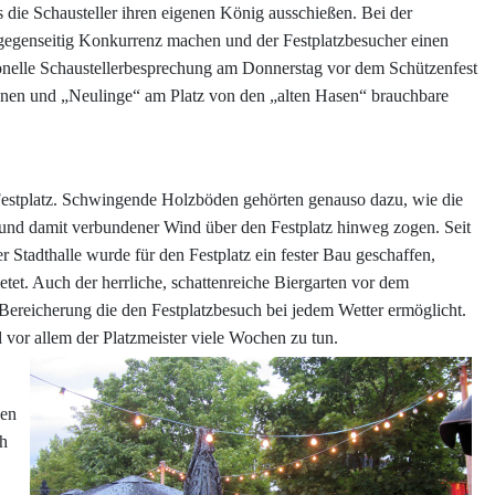
ie Schausteller ihren eigenen König ausschießen. Bei der
ht gegenseitig Konkurrenz machen und der Festplatzbesucher einen
onelle Schaustellerbesprechung am Donnerstag vor dem Schützenfest
önnen und „Neulinge“ am Platz von den „alten Hasen“ brauchbare
Festplatz. Schwingende Holzböden gehörten genauso dazu, wie die
und damit verbundener Wind über den Festplatz hinweg zogen. Seit
r Stadthalle wurde für den Festplatz ein fester Bau geschaffen,
et. Auch der herrliche, schattenreiche Biergarten vor dem
e Bereicherung die den Festplatzbesuch bei jedem Wetter ermöglicht.
 vor allem der Platzmeister viele Wochen zu tun.
gen
ch