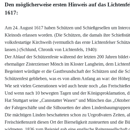
Den möglicherweise ersten Hinweis auf das Lichtenfel
1617:
Am 24. August 1617 haben Schützen und Schießgesellen um Interce
Kleinods erlassen worden. (Die Schützen, die damals ihre Schießstä
volksfestartige Kirchweih (vermutlich das erste Lichtenfelser Schüt
lassen.) (Schlund, Chronik von Lichtenfels, 1940):
Der Ablauf der Schützenfeste während der letzten 200 Jahren bildet
ehemaliger Zisterzienser Mönch im Kloster Langheim, dem Lichtenf
Begeistert würdigte er die Gastfreundschaft der Schützen und die S
Schützenfest geblieben, was es von allem Anfang an war: der Höhepu
Wie seit vielen Generationen wird auch heute noch „das Freischieß
Und wenn nach 10 bewegten Tagen und der Königsproklamation, die 
Hat Stuttgart seine „Cannstatter Wasen“ und München das „Oktoberfes
der Fahrgeschäfte und die Silhouetten der alten Lindenbaumgruppen 
Die mächtigen Linden beschatteten schon zu Urgroßvaters Zeiten, al
Freischießenszeit diesen Ort der Bierseligkeit zusteuerten und die 
widmeten. 1836 zum Beispiel gab eine englische Reitergesellschaft