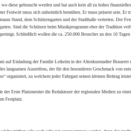
n wo diese gebraucht werden und hat auch kein all zu hohes finanzielles
uter Festwirt muss sich unheimlich bemühen. Er muss präsent sein. Er 
ann Stand, dem Schützengarten und der Stadthalle vertreten. Der Festwi
garten. Sind die Schützen beim Musikprogramm eher der Tradition verh
n geeinigt. Schließlich wollen die ca. 250.000 Besucher an den 10 Tage
i auf Einladung der Familie Leikeim in der Altenkunstadter Brauerei um
s des langsamen Ausreifens, der für den besonderen Geschmack von en
 organisiert, zu welchem jeder Fahrgast seinen kleinen Beitrag leistet
ie der Erste Platzmeister die Redakteure der regionalen Medien zu einer
m Festplatz.