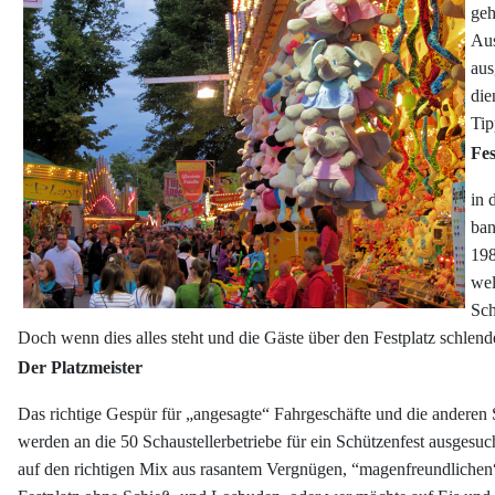
geh
Aus
aus
die
Tip
Fes
in 
ban
198
wel
Sch
Doch wenn dies alles steht und die Gäste über den Festplatz schlend
Der Platzmeister
Das richtige Gespür für „angesagte“ Fahrgeschäfte und die anderen 
werden an die 50 Schaustellerbetriebe für ein Schützenfest ausges
auf den richtigen Mix aus rasantem Vergnügen, “magenfreundlichen