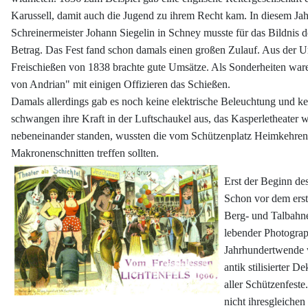
Karussell, damit auch die Jugend zu ihrem Recht kam. In diesem Ja
Schreinermeister Johann Siegelin in Schney musste für das Bildnis 
Betrag. Das Fest fand schon damals einen großen Zulauf. Aus der Um
Freischießen von 1838 brachte gute Umsätze. Als Sonderheiten ware
von Andrian" mit einigen Offizieren das Schießen.
Damals allerdings gab es noch keine elektrische Beleuchtung und k
schwangen ihre Kraft in der Luftschaukel aus, das Kasperletheater
nebeneinander standen, wussten die vom Schützenplatz Heimkehrende
Makronenschnitten treffen sollten.
Erst der Beginn de
Schon vor dem erst
Berg- und Talbahne
lebender Photograp
Jahrhundertwende w
antik stilisierter 
aller Schützenfest
nicht ihresgleichen