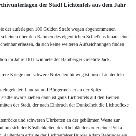
Archivunterlagen der Stadt Lichtenfels aus dem Jahr
sie der auferlegten 100 Gulden Strafe wegen abgenommenen
, scheinen über den Rahmen des eigentlichen Schießens hinaus eine
scheinbar erlassen, da sich keine weiteren Aufzeichnungen finden
Schon im Jahre 1811 widmete der Bamberger Gelehrte Jäck,
hrere Kriege und schwere Notzeiten hinweg ist unser Lichtenfelser
ingeleitet; Landrat und Bürgermeister an der Spitze.
adteinwärts ziehen dann ist ganz Lichtenfels auf den Beinen.
mitten der Stadt, der nach Einbruch der Dunkelheit die Lichtreflexe
Bratenröcke und schweren Uhrketten an der geblümten Weste zur
odium sich der Köstlichkeiten des Rheinländers oder einer Polka
an. Außerdem erbaute der Lichtenfelser Bürger Adam Behringer ein