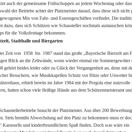
ört auch der gemeinsame Frühschoppen an jedem Wochentag oder dass d
wahl der Betriebe achtet der Platzmeister darauf, dass diese sich nic
gewogenen Mix von Fahr- und Essensgeschäften vorfindet. Die traditi
nt dazu, dass sich Schützen wie Schausteller nochmals austauschen k
ps für die Volksfesttage bekommen.
tzelt, Stadthalle und Biergarten
der Zeit von
1958
bis
1987 stand das große „Bayerische Bierzelt am 
gen Blick an die Zeltwände, wenn wieder einmal ein Sommergewitter 
8 gehört beides leider oder zu Glück der Vergangenheit an, denn mit de
cher Besuchern, wie Musikkapellen Schutz vor Hitze oder Unwetter biet
ützenhaus, erhielt bereits im Jahre 1984 mit der Pergola eine nutzvoll
ern, hatten schon viele fleißige Hände aus dem Schützenmeisteramt und
Schaustellerbetriebe braucht der Platzmeister. Aus über 200 Bewerbun
ucht. Stets bemüht Abwechslung auf den Platz zu bekommen muss er do
“ Karussells und kinderfreundlichem Spaß finden. Doch was wäre ein