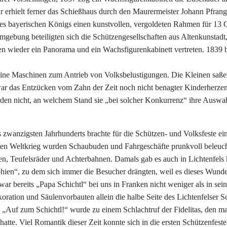
hr erhielt ferner das Schießhaus durch den Maurermeister Johann Pfran
des bayerischen Königs einen kunstvollen, vergoldeten Rahmen für 13 Gu
gebung beteiligten sich die Schützengesellschaften aus Altenkunstadt
n wieder ein Panorama und ein Wachsfigurenkabinett vertreten. 1839 b
eine Maschinen zum Antrieb von Volksbelustigungen. Die Kleinen saßen
 war das Entzücken vom Zahn der Zeit noch nicht benagter Kinderherze
n nicht, an welchem Stand sie „bei solcher Konkurrenz“ ihre Auswahl
s zwanzigsten Jahrhunderts brachte für die Schützen- und Volksfeste e
en Weltkrieg wurden Schaubuden und Fahrgeschäfte prunkvoll beleuch
n, Teufelsräder und Achterbahnen. Damals gab es auch in Lichtenfels
hien“, zu dem sich immer die Besucher drängten, weil es dieses Wund
ar bereits „Papa Schichtl“ bei uns in Franken nicht weniger als in s
Dekoration und Säulenvorbauten allein die halbe Seite des Lichtenfelser 
e. „Auf zum Schichtl!“ wurde zu einem Schlachtruf der Fidelitas, den m
 hatte. Viel Romantik dieser Zeit konnte sich in die ersten Schützenfes