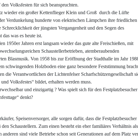
den Volksfesten für sich beanspruchten.
z wieder ein großer Kettenflieger Klein und Groß
durch die Lüfte
der Verdunkelung hunderte von elektrischen Lämpchen ihre friedlichen
e Schrecklichkeit der jüngsten Vergangenheit und den Segen des
das was es heute ist.
en 1950er Jahren erst langsam wieder das gute alte Freischießen, mit
bwechselungsreichen Schaustellerbetrieben, atemberaubenden
en Blasmusik. Von 1958 bis zur Eröffnung der Stadthalle im Jahr 198
einem schwingenden Holzboden eine ganz besondere Feststimmung bracht
en die Verantwortlichen der Lichtenfelser Scharfschützengesellschaft s
und Volksfestes“ bildet, erhalten werden muss.
wechselbar und einzigartig ? Was spielt sich für den Festplatzbesuch
nfesttage“ denkt?
käufer, Speisenversorger, alle sorgen dafür, dass die Festplatzbesuc
ei den Schaustellern. Zum einen besteht ein eher familiäres Verhältnis al
 anderen sind viele Betriebe schon seit Generationen auf dem Platz vert