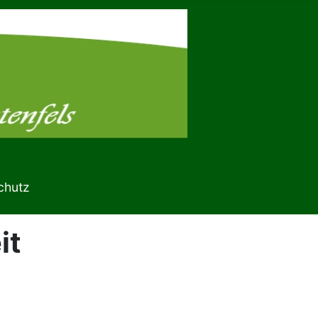
chutz
it