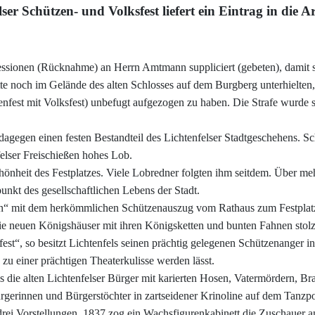
ser Schützen- und Volksfest liefert ein Eintrag in die 
ssionen (Rücknahme) an Herrn Amtmann suppliciert (gebeten), damit 
tte noch im Gelände des alten Schlosses auf dem Burgberg unterhielten
zenfest mit Volksfest) unbefugt aufgezogen zu haben. Die Strafe wurde 
 dagegen einen festen Bestandteil des Lichtenfelser Stadtgeschehens. 
elser Freischießen hohes Lob.
chönheit des Festplatzes. Viele Lobredner folgten ihm seitdem. Über me
nkt des gesellschaftlichen Lebens der Stadt.
en“ mit dem herkömmlichen Schützenauszug vom Rathaus zum Festplatz e
neuen Königshäuser mit ihren Königsketten und bunten Fahnen stolz st
t“, so besitzt Lichtenfels seinen prächtig gelegenen Schützenanger in
zu einer prächtigen Theaterkulisse werden lässt.
s die alten Lichtenfelser Bürger mit karierten Hosen, Vatermördern, 
Bürgerinnen und Bürgerstöchter in zartseidener Krinoline auf dem Tanzp
 drei Vorstellungen, 1837 zog ein Wachsfigurenkabinett die Zuschauer 