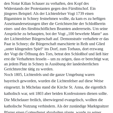
den Notar
Kilian Schauer zu verhaften, den Kopf des
Widerstands der Protestanten gegen den
Fürstbischof. Ein
jüngeres Beispiel: Als der Lichtenfelser Vogt 1739 einen
Bigamisten
in Schney festnehmen wollte, da kam es zu heftigen
Auseinandersetzungen über die
Gerichtsrechte der Schloßherrin
einer- und des fürstbischöflichen Beamten andererseits.
Um seine
Ansprüche zu behaupten, bot der Vogt „100 bewehrte Mann“ aus
der
Lichtenfelser Bürgerschaft auf. Demonstrativ verhaftete er das
Paar in Schney; die
Bürgerschaft marschierte in Reih und Glied
„unter klingenden Spiel“ ins Dorf, zum
Torhaus, dort erzwang
der Vogt die Öffnung des Tors, betrat den Schloßhof und ließ
hier
erst die Verhafteten fesseln – um zu zeigen, dass er berechtigt war,
an jedem Platz
in Schney in Ausübung der landesherrlichen
Gerichtsrechte tätig zu werden.
Noch 1805, Lichtenfels und die ganze Umgebung waren
bayerisch geworden,
wurden die Lichtenfelser auf diese Weise
eingesetzt. In Michelau stand die Kirche St.
Anna, die eigentlich
katholisch war, seit 1803 aber beiden Konfessionen dienen sollte.
Die Michelauer freilich, überwiegend evangelisch, wollten die
katholische Nutzung
verhindern. Als der zuständige Marktgraitzer
Pfarrer einen Gottesdienst abzuhalten
plante, wurde zu seiner