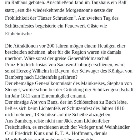
im Rathaus
geboten. Anschließend fand im Tanzhaus ein Ball
statt; „erst die wiederkehrende
Morgensonne setzte der
Fröhlichkeit der Tänzer Schranken“. Am zweiten Tag des
Schützenfestes begeisterte ein Feuerwerk Gäste wie
Einheimische.
Die Attraktionen vor 200 Jahren mögen einem Heutigen eher
bescheiden scheinen,
aber für die Region waren sie damals
unerhört. Wäre sonst der greise Generalfeldmarschall
Prinz Friedrich Josias von Sachsen-Coburg erschienen, wäre
sonst Herzog Wilhelm
in Bayern, der Schwager des Königs, von
Bamberg nach Lichtenfels gefahren?
Der ehemalige Generalkommissär des Mainkreises, Stephan von
Stengel, wurde schon
bei der Gründung der Schützengesellschaft
im Jahr 1811 zum Ehrenmitglied ernannt.
Der einstige Abt von Banz, der im Schlösschen zu Buch lebte,
ließ es sich beim Lichtenfels er
Schützenfest des Jahres 1816
nicht nehmen, 13 Schüsse auf die Scheibe abzugeben.
Aus Bamberg reiste nicht nur Jäck zum Lichtenfelser
Freischießen, es erschienen
auch der Verleger und Weinhändler
Carl Friedrich Kunz und E. T. A. Hoffmann,
der als
Musikdirektor am Bamberger Theater wirkte.