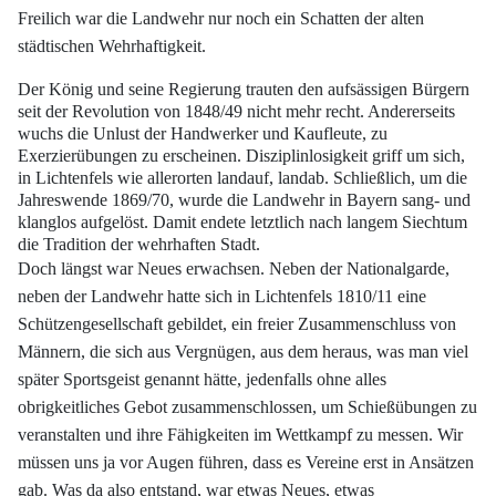
Freilich war die Landwehr nur noch ein Schatten der alten
städtischen Wehrhaftigkeit.
Der König und seine Regierung trauten den aufsässigen Bürgern
seit der Revolution
von 1848/49 nicht mehr recht. Andererseits
wuchs die Unlust der Handwerker
und Kaufleute, zu
Exerzierübungen zu erscheinen. Disziplinlosigkeit griff um
sich,
in Lichtenfels wie allerorten landauf, landab. Schließlich, um die
Jahreswende
1869/70, wurde die Landwehr in Bayern sang- und
klanglos aufgelöst. Damit endete
letztlich nach langem Siechtum
die Tradition der wehrhaften Stadt.
Doch längst war Neues erwachsen. Neben der Nationalgarde,
neben der Landwehr
hatte sich in Lichtenfels 1810/11 eine
Schützengesellschaft gebildet, ein freier
Zusammenschluss von
Männern, die sich aus Vergnügen, aus dem heraus, was man
viel
später Sportsgeist genannt hätte, jedenfalls ohne alles
obrigkeitliches Gebot zusammenschlossen,
um Schießübungen zu
veranstalten und ihre Fähigkeiten im Wettkampf
zu messen. Wir
müssen uns ja vor Augen führen, dass es Vereine erst in Ansätzen
gab. Was da also entstand, war etwas Neues, etwas