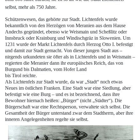
selbst, mehr als 750 Jahre.
Schützenwesen, das gehörte zur Stadt.
Lichtenfels wurde
bekanntlich von den Herzögen von Meranien aus dem Hause
Andechs gegründet, ebenso wie Weismain und Scheßlitz oder
Innsbruck oder Krainburg
und Windischgräz in Slowenien. Um
1231 wurde der Markt Lichtenfels durch
Herzog Otto I. befestigt
und damit zur Stadt gemacht. Von dieser jungen Stadt aus –
nirgends urkundeten sie öfter als in Lichtenfels und in Weismain –
regierten die Meranier
dann ihr europäisches Reich, das von
Burgund bis Dalmatien, vom Hofer Land
bis Tirol reichte.
Als Lichtenfels zur Stadt wurde, da war „Stadt“ noch etwas
Neues im östlichen
Franken. Eine Stadt war eine Siedlung, aber
befestigt wie eine Burg – und es ist bezeichnend,
dass ihre
Bewohner hiernach heißen: „Bürger“ (nicht „Städter“). Die
Bürgerschaft
war eine Rechtsperson, verwaltete sich selbst. Die
Gesamtheit der Bürger
unterstand zwar dem Stadtherrn, aber ihre
inneren Angelegenheiten regelte sie selbst.