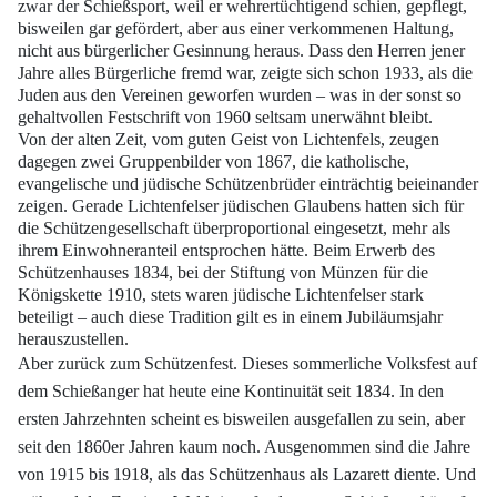
zwar der Schießsport,
weil er wehrertüchtigend schien, gepflegt,
bisweilen gar gefördert, aber aus einer
verkommenen Haltung,
nicht aus bürgerlicher Gesinnung heraus. Dass den Herren
jener
Jahre alles Bürgerliche fremd war, zeigte sich schon 1933, als die
Juden aus
den Vereinen geworfen wurden – was in der sonst so
gehaltvollen Festschrift von
1960 seltsam unerwähnt bleibt.
Von der alten Zeit, vom guten Geist von Lichtenfels,
zeugen
dagegen zwei Gruppenbilder von 1867, die katholische,
evangelische und jüdische
Schützenbrüder einträchtig beieinander
zeigen. Gerade Lichtenfelser jüdischen
Glaubens hatten sich für
die Schützengesellschaft überproportional eingesetzt, mehr
als
ihrem Einwohneranteil entsprochen hätte. Beim Erwerb des
Schützenhauses 1834,
bei der Stiftung von Münzen für die
Königskette 1910, stets waren jüdische Lichtenfelser
stark
beteiligt – auch diese Tradition gilt es in einem Jubiläumsjahr
herauszustellen.
Aber zurück zum Schützenfest. Dieses sommerliche Volksfest auf
dem Schießanger
hat heute eine Kontinuität seit 1834. In den
ersten Jahrzehnten scheint es bisweilen
ausgefallen zu sein, aber
seit den 1860er Jahren kaum noch. Ausgenommen sind die
Jahre
von 1915 bis 1918, als das Schützenhaus als Lazarett diente. Und