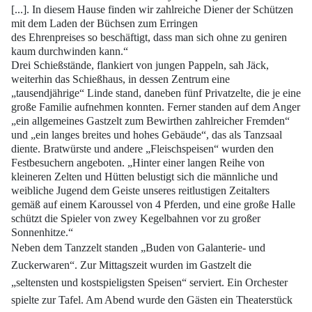
[...]. In diesem Hause
finden wir zahlreiche Diener der Schützen
mit dem Laden der Büchsen zum Erringen
des Ehrenpreises so beschäftigt, dass man sich ohne zu geniren
kaum durchwinden
kann.“
Drei Schießstände, flankiert von jungen Pappeln, sah Jäck,
weiterhin das Schießhaus,
in dessen Zentrum eine
„tausendjährige“ Linde stand, daneben fünf Privatzelte,
die je eine
große Familie aufnehmen konnten. Ferner standen auf dem Anger
„ein allgemeines
Gastzelt zum Bewirthen zahlreicher Fremden“
und „ein langes breites und
hohes Gebäude“, das als Tanzsaal
diente.
Bratwürste und andere „Fleischspeisen“ wurden den
Festbesuchern angeboten.
„Hinter einer langen Reihe von
kleineren Zelten und Hütten belustigt sich die männliche und
weibliche Jugend dem Geiste unseres reitlustigen Zeitalters
gemäß auf einem
Karoussel von 4 Pferden, und eine große Halle
schützt die Spieler von zwey Kegelbahnen
vor zu großer
Sonnenhitze.“
Neben dem Tanzzelt standen „Buden von Galanterie- und
Zuckerwaren“. Zur Mittagszeit
wurden im Gastzelt die
„seltensten und kostspieligsten Speisen“ serviert. Ein
Orchester
spielte zur Tafel. Am Abend wurde den Gästen ein Theaterstück