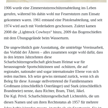
1906 wurde eine Zimmerstutzenschützenabteilung ins Leben
gerufen, während bis
dahin wohl nur Feuerstutzen zum Einsatz
gekommen waren. 1961 entstand eine Pistolenabteilung, und seit
1974 wird auch mit Vorderladern geschossen. Zuletzt kamen
2008 die „Lightrock Cowboys“ hinzu, 2009 das Bogenschießen
mit dem Übungsgelände
beim Wasserturm.
Die ungewöhnlich gute Ausstattung, die umtriebige Vereinsarbeit,
das Vorbild der
Älteren – alles zusammen sorgte wohl dafür, dass
in den letzten Jahrzehnten diese
Scharfschützengesellschaft gleichsam Heimat war für
herausragende Sportschützinnen
und -schützen, die auf
regionaler, nationaler und sogar internationaler Ebene von
sich
reden machten. Ich setze gewiss niemand zurück, wenn ich als
Beleg für diese
Aussage stellvertretend die Familiennamen
Großmann (einschließlich Osterlänger)
und Stark (einschließlich
Brandmeier) nenne, dazu Richter, Bram, Thiel, Jäkel.
Die Kgl. Privil. Scharfschützengesellschaft Lichtenfels, die um
diesen Namen und um
ihren Rechtsstatus ab 1957 für mehrere