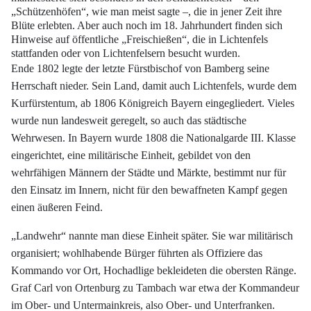
„Schützenhöfen“, wie man meist sagte –, die in jener Zeit
ihre
Blüte erlebten. Aber auch noch im 18. Jahrhundert finden sich
Hinweise auf öffentliche
„Freischießen“, die in Lichtenfels
stattfanden oder von Lichtenfelsern besucht
wurden.
Ende 1802 legte der letzte Fürstbischof von Bamberg seine
Herrschaft nieder. Sein
Land, damit auch Lichtenfels, wurde dem
Kurfürstentum, ab 1806 Königreich Bayern
eingegliedert. Vieles
wurde nun landesweit geregelt, so auch das städtische
Wehrwesen.
In Bayern wurde 1808 die Nationalgarde III. Klasse
eingerichtet, eine militärische
Einheit, gebildet von den
wehrfähigen Männern der Städte und Märkte, bestimmt nur
für
den Einsatz im Innern, nicht für den bewaffneten Kampf gegen
einen äußeren
Feind.
„Landwehr“ nannte man diese Einheit später. Sie war militärisch
organisiert;
wohlhabende Bürger führten als Offiziere das
Kommando vor Ort, Hochadlige bekleideten
die obersten Ränge.
Graf Carl von Ortenburg zu Tambach war etwa der Kommandeur
im Ober- und Untermainkreis, also Ober- und Unterfranken.