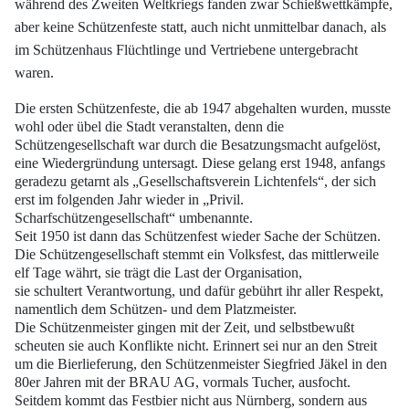
während des
Zweiten Weltkriegs fanden zwar Schießwettkämpfe,
aber keine Schützenfeste statt,
auch nicht unmittelbar danach, als
im Schützenhaus Flüchtlinge und Vertriebene untergebracht
waren.
Die ersten Schützenfeste, die ab 1947 abgehalten wurden, musste
wohl oder übel
die Stadt veranstalten, denn die
Schützengesellschaft war durch die Besatzungsmacht
aufgelöst,
eine Wiedergründung untersagt. Diese gelang erst 1948, anfangs
geradezu
getarnt als „Gesellschaftsverein Lichtenfels“, der sich
erst im folgenden Jahr wieder in
„Privil.
Scharfschützengesellschaft“ umbenannte.
Seit 1950 ist dann das Schützenfest wieder Sache der Schützen.
Die Schützengesellschaft
stemmt ein Volksfest, das mittlerweile
elf Tage währt, sie trägt die Last der Organisation,
sie schultert Verantwortung, und dafür gebührt ihr aller Respekt,
namentlich
dem Schützen- und dem Platzmeister.
Die Schützenmeister gingen mit der Zeit, und selbstbewußt
scheuten sie auch Konflikte
nicht. Erinnert sei nur an den Streit
um die Bierlieferung, den Schützenmeister
Siegfried Jäkel in den
80er Jahren mit der BRAU AG, vormals Tucher, ausfocht.
Seitdem
kommt das Festbier nicht aus Nürnberg, sondern aus