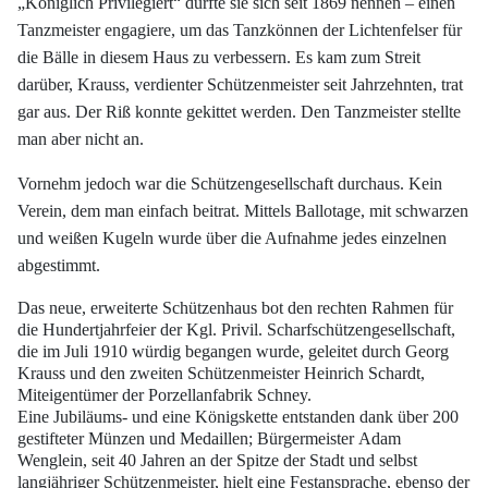
„Königlich Privilegiert“ durfte sie sich seit 1869 nennen
– einen
Tanzmeister engagiere, um das Tanzkönnen der Lichtenfelser für
die Bälle in
diesem Haus zu verbessern. Es kam zum Streit
darüber, Krauss, verdienter Schützenmeister
seit Jahrzehnten, trat
gar aus. Der Riß konnte gekittet werden. Den Tanzmeister
stellte
man aber nicht an.
Vornehm jedoch war die Schützengesellschaft
durchaus. Kein
Verein, dem man einfach beitrat. Mittels Ballotage, mit schwarzen
und
weißen Kugeln wurde über die Aufnahme jedes einzelnen
abgestimmt.
Das neue, erweiterte Schützenhaus bot den rechten Rahmen für
die Hundertjahrfeier
der Kgl. Privil. Scharfschützengesellschaft,
die im Juli 1910 würdig begangen
wurde, geleitet durch Georg
Krauss und den zweiten Schützenmeister Heinrich
Schardt,
Miteigentümer der Porzellanfabrik Schney.
Eine Jubiläums- und eine Königskette
entstanden dank über 200
gestifteter Münzen und Medaillen; Bürgermeister
Adam
Wenglein, seit 40 Jahren an der Spitze der Stadt und selbst
langjähriger Schützenmeister,
hielt eine Festansprache, ebenso der