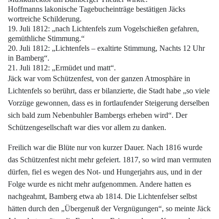
Hoffmanns lakonische
Tagebucheinträge bestätigen Jäcks
wortreiche Schilderung.
19. Juli 1812: „nach Lichtenfels
zum Vogelschießen gefahren,
gemüthliche Stimmung.“
20. Juli 1812: „Lichtenfels
– exaltirte Stimmung, Nachts 12 Uhr
in Bamberg“.
21. Juli 1812: „Ermüdet und
matt“.
Jäck war vom Schützenfest, von der ganzen Atmosphäre in
Lichtenfels so berührt,
dass er bilanzierte, die Stadt habe „so viele
Vorzüge gewonnen, dass es in fortlaufender
Steigerung derselben
sich bald zum Nebenbuhler Bambergs erheben wird“. Der
Schützengesellschaft war dies vor allem zu danken.
Freilich war die Blüte nur von kurzer Dauer. Nach 1816 wurde
das Schützenfest
nicht mehr gefeiert. 1817, so wird man vermuten
dürfen, fiel es wegen des Not- und
Hungerjahrs aus, und in der
Folge wurde es nicht mehr aufgenommen. Andere hatten
es
nachgeahmt, Bamberg etwa ab 1814. Die Lichtenfelser selbst
hätten durch den
„Übergenuß der Vergnügungen“, so meinte Jäck