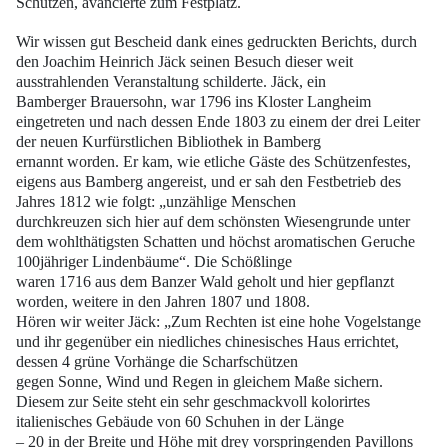
Schützen, avancierte zum Festplatz.
Wir wissen gut Bescheid dank eines gedruckten Berichts, durch
den Joachim Heinrich
Jäck seinen Besuch dieser weit
ausstrahlenden Veranstaltung schilderte. Jäck, ein
Bamberger Brauersohn, war 1796 ins Kloster Langheim
eingetreten und nach dessen
Ende 1803 zu einem der drei Leiter
der neuen Kurfürstlichen Bibliothek in Bamberg
ernannt worden. Er kam, wie etliche Gäste des Schützenfestes,
eigens aus Bamberg
angereist, und er sah den Festbetrieb des
Jahres 1812 wie folgt: „unzählige Menschen
durchkreuzen sich hier auf dem schönsten Wiesengrunde unter
dem wohlthätigsten
Schatten und höchst aromatischen Geruche
100jähriger Lindenbäume“. Die Schößlinge
waren 1716 aus dem Banzer Wald geholt und hier gepflanzt
worden, weitere in
den Jahren 1807 und 1808.
Hören wir weiter Jäck: „Zum Rechten ist eine hohe Vogelstange
und ihr gegenüber
ein niedliches chinesisches Haus errichtet,
dessen 4 grüne Vorhänge die Scharfschützen
gegen Sonne, Wind und Regen in gleichem Maße sichern.
Diesem zur Seite steht
ein sehr geschmackvoll kolorirtes
italienisches Gebäude von 60 Schuhen in der Länge
– 20 in der Breite und Höhe mit drey vorspringenden Pavillons