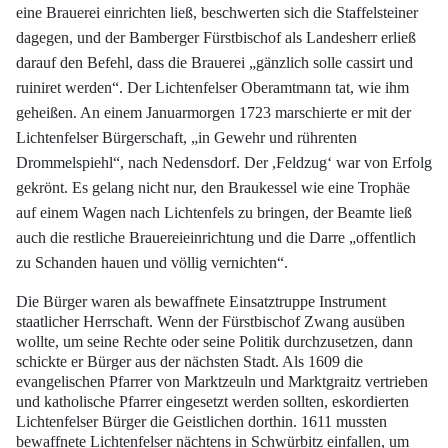
eine Brauerei einrichten ließ, beschwerten sich die
Staffelsteiner
dagegen, und der Bamberger Fürstbischof als Landesherr erließ
darauf
den Befehl, dass die Brauerei „gänzlich solle cassirt und
ruiniret werden“. Der Lichtenfelser
Oberamtmann tat, wie ihm
geheißen. An einem Januarmorgen 1723 marschierte
er mit der
Lichtenfelser Bürgerschaft, „in Gewehr und rührenten
Drommelspiehl“,
nach Nedensdorf. Der ,Feldzug‘ war von Erfolg
gekrönt. Es gelang nicht nur, den
Braukessel wie eine Trophäe
auf einem Wagen nach Lichtenfels zu bringen, der Beamte
ließ
auch die restliche Brauereieinrichtung und die Darre „offentlich
zu Schanden
hauen und völlig vernichten“.
Die Bürger waren als bewaffnete Einsatztruppe Instrument
staatlicher Herrschaft.
Wenn der Fürstbischof Zwang ausüben
wollte, um seine Rechte oder seine Politik
durchzusetzen, dann
schickte er Bürger aus der nächsten Stadt. Als 1609 die
evangelischen
Pfarrer von Marktzeuln und Marktgraitz vertrieben
und katholische Pfarrer
eingesetzt werden sollten, eskordierten
Lichtenfelser Bürger die Geistlichen dorthin.
1611 mussten
bewaffnete Lichtenfelser nächtens in Schwürbitz einfallen, um