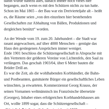
dahin wurde nahezu alles, danach immer
noch vieles hier
begangen, auch wenn es mit den Schützen nichts zu tun hatte.
Schon im Mai 1865 – der Bau war ein Dreivierteljahr alt – heißt
es, die Räume seien
„von den einzelnen hier bestehenden
Gesellschaften zur Abhaltung von Bällen, Produktionen
und
dergleichen benützt“ worden.
An der Wende vom 19. zum 20. Jahrhundert – die Stadt war
rasant angewachsen,
auf über 4000 Menschen – genügte das
Haus den gestiegenen Ansprüchen immer weniger.
Ende 1901 beschloss die Schützengesellschaft in Absprache mit
den Vertretern
der größeren Vereine von Lichtenfels, den Saal zu
verlängern. Das geschah 1903/04,
über 6 Meter bauten die
Brüder Drill an.
Es war die Zeit, als die wohlhabenden Korbhändler, die Bahn-
und Postbeamten,
gutsituierte Bürger ein gesellschaftliches Leben
wünschten, ja erwarteten. Kommerzienrat
Georg Krauss, der
seinen Vornamen weltmännisch ins Französische übersetzte
(Georges), Inhaber eines erfolgreichen Korbhandelshauses am
Ort, wollte 1899 sogar,
dass die Schützengesellschaft –