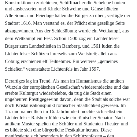
Konstruktionen zurichteten, Schiffmacher die Schelche bauten
und
ausbesserten und Kinder Schweine und Gänse hüteten.
Alle Sonn- und Feiertage hätten die Bürger zu üben, verfügte der
Stadtrat 1616.
Man verstand es, der Pflicht eine gesellige Seite
abzugewinnen. Aus der Schießübung
wurde ein Wettkampf, aus
dem Wettkampf ein Fest. Schon 1500 zog ein Lichtenfelser
Bürger zum Landschießen in Bamberg, und 1561 luden die
Lichtenfelser Schützen ihrerseits
zum Wettstreit; allein aus
Coburg erschienen elf Teilnehmer. Ein weiteres
„gemeines
Schießen“ veranstaltete Lichtenfels im Jahr 1597.
Derartiges lag im Trend. Als man im Humanismus die antiken
Wurzeln der europäischen
Gesellschaft wiederentdeckte und das
ererbte Kulturgut wiederbelebte, da
trug die Stadt einen
ungeheuren Prestigegewinn davon, denn die Stadt als solche war
doch Kristallisationspunkt römischer Staatlichkeit gewesen. Im
15. und namentlich im
16. Jahrhundert mochte sich selbst ein
Lichtenfelser Ratsherr fühlen wie ein römischer
Senator. Nach
antikem Muster spielten die Schüler und Studenten Theater, und
es
bildete sich eine bürgerliche Festkultur heraus. Diese
manifestierte sich besonders in
den Schützenfesten – den