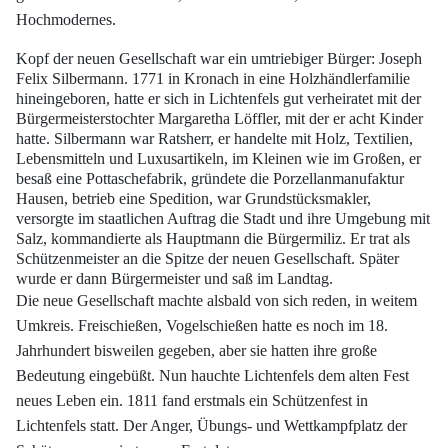
Hochmodernes.
Kopf der neuen Gesellschaft war ein umtriebiger Bürger: Joseph
Felix Silbermann.
1771 in Kronach in eine Holzhändlerfamilie
hineingeboren, hatte er sich in Lichtenfels
gut verheiratet mit der
Bürgermeisterstochter Margaretha Löffler, mit der er acht Kinder
hatte. Silbermann war Ratsherr, er handelte mit Holz, Textilien,
Lebensmitteln und Luxusartikeln, im Kleinen wie im Großen, er
besaß eine Pottaschefabrik, gründete
die Porzellanmanufaktur
Hausen, betrieb eine Spedition, war Grundstücksmakler,
versorgte im staatlichen Auftrag die Stadt und ihre Umgebung mit
Salz, kommandierte
als Hauptmann die Bürgermiliz. Er trat als
Schützenmeister an die Spitze der neuen
Gesellschaft. Später
wurde er dann Bürgermeister und saß im Landtag.
Die neue Gesellschaft machte alsbald von sich reden, in weitem
Umkreis. Freischießen,
Vogelschießen hatte es noch im 18.
Jahrhundert bisweilen gegeben, aber sie
hatten ihre große
Bedeutung eingebüßt. Nun hauchte Lichtenfels dem alten Fest
neues
Leben ein. 1811 fand erstmals ein Schützenfest in
Lichtenfels statt. Der Anger,
Übungs- und Wettkampfplatz der