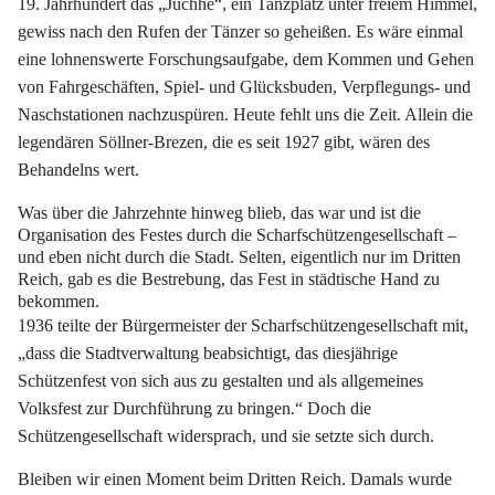
19. Jahrhundert das „Juchhe“, ein Tanzplatz unter freiem Himmel,
gewiss nach
den Rufen der Tänzer so geheißen. Es wäre einmal
eine lohnenswerte Forschungsaufgabe,
dem Kommen und Gehen
von Fahrgeschäften, Spiel- und Glücksbuden,
Verpflegungs- und
Naschstationen nachzuspüren. Heute fehlt uns die Zeit. Allein die
legendären Söllner-Brezen, die es seit 1927 gibt, wären des
Behandelns wert.
Was über die Jahrzehnte hinweg blieb, das war und ist die
Organisation des Festes
durch die Scharfschützengesellschaft –
und eben nicht durch die Stadt. Selten, eigentlich
nur im Dritten
Reich, gab es die Bestrebung, das Fest in städtische Hand zu
bekommen.
1936 teilte der Bürgermeister der Scharfschützengesellschaft mit,
„dass die
Stadtverwaltung beabsichtigt, das diesjährige
Schützenfest von sich aus zu gestalten
und als allgemeines
Volksfest zur Durchführung zu bringen.“ Doch die
Schützengesellschaft
widersprach, und sie setzte sich durch.
Bleiben wir einen Moment beim Dritten Reich. Damals wurde