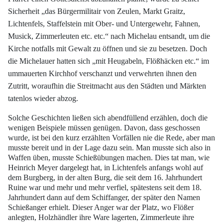
Sicherheit „das Bürgermilitair von Zeulen, Markt Graitz,
Lichtenfels, Staffelstein mit Ober- und Untergewehr, Fahnen,
Musick, Zimmerleuten
etc. etc.“ nach Michelau entsandt, um die
Kirche notfalls mit Gewalt zu öffnen und sie
zu besetzen. Doch
die Michelauer hatten sich „mit Heugabeln, Flößhäcken etc.“ im
ummauerten Kirchhof verschanzt und verwehrten ihnen den
Zutritt, woraufhin die
Streitmacht aus den Städten und Märkten
tatenlos wieder abzog.
Solche Geschichten ließen sich abendfüllend erzählen, doch die
wenigen Beispiele
müssen genügen. Davon, dass geschossen
wurde, ist bei den kurz erzählten Vorfällen
nie die Rede, aber man
musste bereit und in der Lage dazu sein. Man musste sich also
in
Waffen üben, musste Schießübungen machen. Dies tat man, wie
Heinrich Meyer
dargelegt hat, in Lichtenfels anfangs wohl auf
dem Burgberg, in der alten Burg, die
seit dem 16. Jahrhundert
Ruine war und mehr und mehr verfiel, spätestens seit dem
18.
Jahrhundert dann auf dem Schiffanger, der später den Namen
Schießanger erhielt.
Dieser Anger war der Platz, wo Flößer
anlegten, Holzhändler ihre Ware lagerten,
Zimmerleute ihre