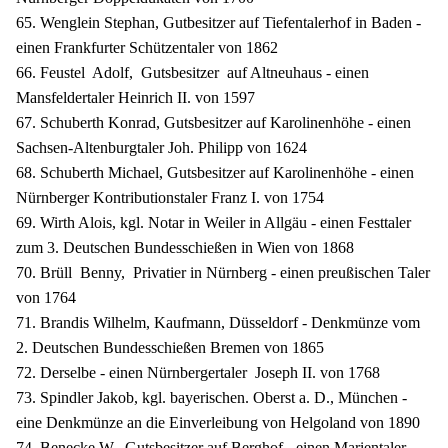
65. Wenglein Stephan, Gutbesitzer auf Tiefentalerhof in Baden -
einen Frankfurter Schützentaler von 1862
66. Feustel Adolf, Gutsbesitzer auf Altneuhaus - einen
Mansfeldertaler Heinrich II. von 1597
67. Schuberth Konrad, Gutsbesitzer auf Karolinenhöhe - einen
Sachsen-Altenburgtaler Joh. Philipp von 1624
68. Schuberth Michael, Gutsbesitzer auf Karolinenhöhe - einen
Nürnberger Kontributionstaler Franz I. von 1754
69. Wirth Alois, kgl. Notar in Weiler in Allgäu - einen Festtaler
zum 3. Deutschen Bundesschießen in Wien von 1868
70. Brüll Benny, Privatier in Nürnberg - einen preußischen Taler
von 1764
71. Brandis Wilhelm, Kaufmann, Düsseldorf - Denkmünze vom
2. Deutschen Bundesschießen Bremen von 1865
72. Derselbe - einen Nürnbergertaler Joseph II. von 1768
73. Spindler Jakob, kgl. bayerischen. Oberst a. D., München -
eine Denkmünze an die Einverleibung von Helgoland von 1890
74. Benecke W., Gutsbesitzer auf Berghof - einen Marientaler